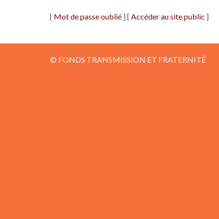
[
Mot de passe oublié
] [
Accéder au site public
]
© FONDS TRANSMISSION ET FRATERNITÉ